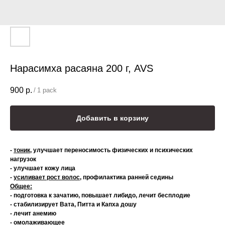
Нарасимха расаяна 200 г, AVS
900
р.
/
1 pack
Добавить в корзину
-
тоник
, улучшает переносимость физических и психических
нагрузок
- улучшает кожу лица
-
усиливает рост волос
, профилактика ранней седины
Общее:
- подготовка к зачатию, повышает либидо, лечит бесплодие
- стабилизирует Вата, Питта и Капха дошу
- лечит анемию
- омолаживающее