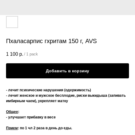
Пхаласарпис гхритам 150 г, AVS
1 100
р.
/
1 pack
Добавить в корзину
- лечит психические нарушения (одержимость)
- лечит женское и мужское бесплодие, риски выкидыша (запивать
имбирным чаем), укрепляет матку
Общее
:
- улучшает прибавку в весе
Прием
: по 1 чл 2 раза в день до еды.