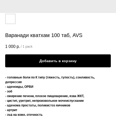
Варанади кватхам 100 таб, AVS
1 000
р.
/
1 pack
Добавить в корзину
- головные боли по К типу (тяжесть, тупость), сонливость,
депрессия
- аденоиды, ОРВИ
- зоб
- ожирение печени, плохое пищеварение, язва ЖКТ,
- цистит, уретрит, непроизвольное мочеиспускание
- аденома простаты, поликистоз яичников
- артрит
- зуд на коже, отечность